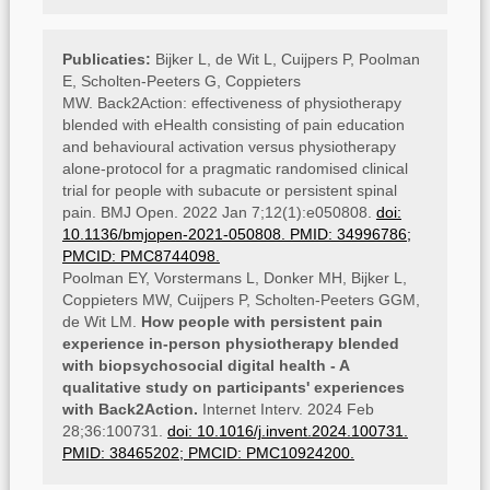
Publicaties:
Bijker L, de Wit L, Cuijpers P, Poolman
E, Scholten-Peeters G, Coppieters
MW.
Back2Action: effectiveness of physiotherapy
blended with eHealth consisting of pain education
and behavioural activation versus physiotherapy
alone-protocol for a pragmatic randomised clinical
trial for people with subacute or persistent spinal
pain. BMJ Open. 2022 Jan 7;12(1):e050808.
doi:
10.1136/bmjopen-2021-050808. PMID: 34996786;
PMCID: PMC8744098.
Poolman EY, Vorstermans L, Donker MH, Bijker L,
Coppieters MW, Cuijpers P, Scholten-Peeters GGM,
de Wit LM.
How people with persistent pain
experience in-person physiotherapy blended
with biopsychosocial digital health - A
qualitative study on participants' experiences
with Back2Action.
Internet Interv. 2024 Feb
28;36:100731.
doi: 10.1016/j.invent.2024.100731.
PMID: 38465202; PMCID: PMC10924200.