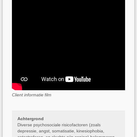
Client informatie film
Achtergrond
Diverse psychosociale risicofactoren (zoals
depressie, angst, somatisatie, kinesiophobia,