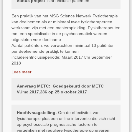
Status project
: start inclusie patiënten
Een praktijk van het MSG Science Netwerk Fysiotherapie
kan deelnemen als er minimaal twee fysiotherapeuten
werkzaam zijn met een masteropleiding. Fysiotherapeuten
met een specialisatie in de psychosomatiek worden
uitgesloten voor deelname.
Aantal patiënten: we verwachten minimaal 13 patiënten
per deelnemende praktijk te kunnen
includerenInclusieperiode: Maart 2017 t/m September
2018
Lees meer
Aanvraag METC:
Goedgekeurd door METC
VUmc 2017.286 op 25 oktober 2017
Hoofdvraagstelling:
Om de effectiviteit van
fysiotherapie plus een online interventie die zich richt
op psychosociale prognostische factoren te
vergelijken met reguliere fysiotherapie op ervaren