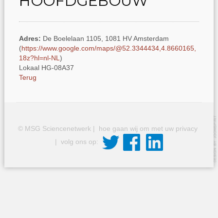
HOOFDGEBOUW
Adres:
De Boelelaan 1105, 1081 HV Amsterdam
(
https://www.google.com/maps/@52.3344434,4.8660165,
18z?hl=nl-NL
)
Lokaal HG-08A37
Terug
© MSG Sciencenetwerk |
hoe gaan wij om met uw privacy
| volg ons op: