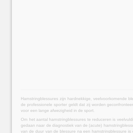
Hamstringblessures zijn hardnekkige, veelvoorkomende ble
de professionele sporter geldt dat zij worden geconfronte
voor een lange afwezigheid in de sport.
Om het aantal hamstringblessures te reduceren is veelvul
gedaan naar de diagnostiek van de (acute) hamstringbless
van de duur van de blessure na een hamstringblessure is o