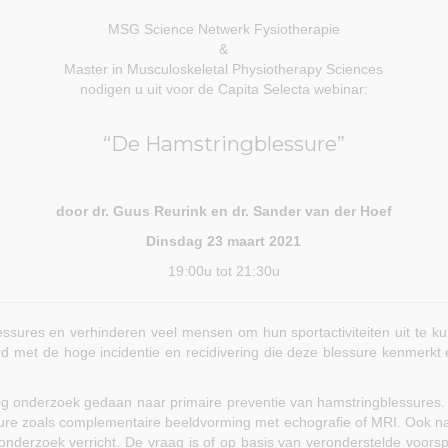
MSG Science Netwerk Fysiotherapie
&
Master in Musculoskeletal Physiotherapy Sciences
nodigen u uit voor de Capita Selecta webinar:
“De Hamstringblessure”
door dr. Guus Reurink en dr. Sander van der Hoef
Dinsdag 23 maart 2021
19:00u tot 21:30u
ssures en verhinderen veel mensen om hun sportactiviteiten uit te k
erd met de hoge incidentie en recidivering die deze blessure kenmerkt
dig onderzoek gedaan naar primaire preventie van hamstringblessures
ure zoals complementaire beeldvorming met echografie of MRI. Ook na
nderzoek verricht. De vraag is of op basis van veronderstelde voorsp