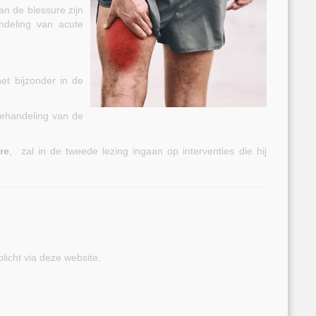
an de blessure zijn
ndeling van acute
et bijzonder in de
behandeling van de
re
, zal in de tweede lezing ingaan op interventies die hij
licht via deze website.