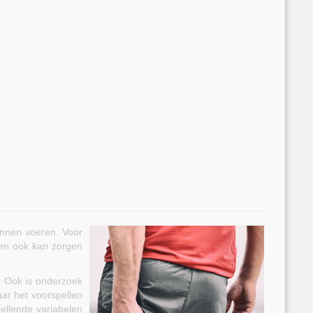
unnen voeren. Voor
 en ook kan zorgen
. Ook is onderzoek
ar het voorspellen
ellende variabelen