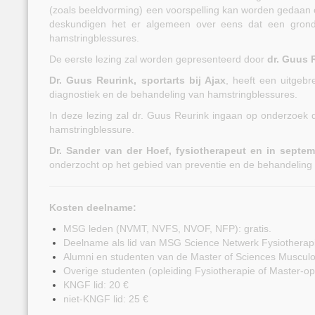
(zoals beeldvorming) een voorspelling kan worden gedaan ov
deskundigen het er algemeen over eens dat een grondi
hamstringblessures.
De eerste lezing zal worden gepresenteerd door
dr. Guus 
Dr. Guus Reurink, sportarts bij Ajax
, heeft een uitgebr
diagnostiek en de behandeling van hamstringblessures.
In deze lezing zal dr. Guus Reurink ingaan op onderzoek d
hamstringblessure.
Dr. Sander van der Hoef, fysiotherapeut en in sept
onderzocht op het gebied van preventie en de behandeling
Kosten deelname:
MSG leden (NVMT, NVFS, NVOF, NFP): gratis.
Deelname als lid van MSG Science Netwerk Fysiotherapi
Alumni en studenten van de Master of Sciences Musculosk
Overige studenten (opleiding Fysiotherapie of Master-opl
KNGF lid: 20 €
niet-KNGF lid: 25 €