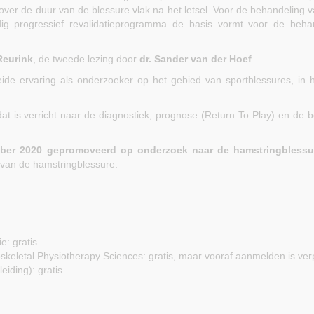
er de duur van de blessure vlak na het letsel. Voor de behandeling v
g progressief revalidatieprogramma de basis vormt voor de beha
Reurink
, de tweede lezing door
dr. Sander van der Hoef
.
eide ervaring als onderzoeker op het gebied van sportblessures, in h
at is verricht naar de diagnostiek, prognose (Return To Play) en de 
ember 2020 gepromoveerd op onderzoek naar de hamstringblessu
 van de hamstringblessure.
e: gratis
eletal Physiotherapy Sciences: gratis, maar vooraf aanmelden is verp
eiding): gratis