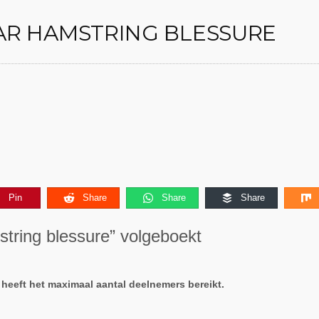
AR HAMSTRING BLESSURE
Pin
Share
Share
Share
tring blessure” volgeboekt
 heeft het maximaal aantal deelnemers bereikt.